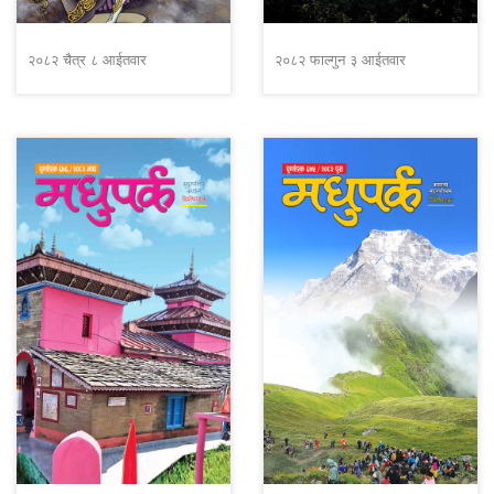
२०८२ चैत्र ८ आईतवार
२०८२ फाल्गुन ३ आईतवार