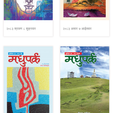
२०८३ श्रावण ८ शुक्रवार
२०८३ असार ७ आईतवार