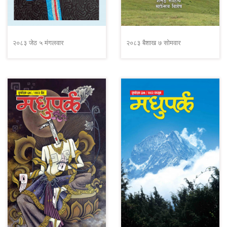
२०८३ जेठ ५ मंगलवार
२०८३ बैशाख ७ सोमवार